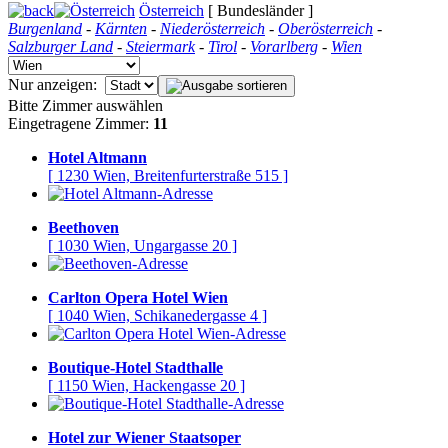
Österreich
[ Bundesländer ]
Burgenland
-
Kärnten
-
Niederösterreich
-
Oberösterreich
-
Salzburger Land
-
Steiermark
-
Tirol
-
Vorarlberg
-
Wien
Nur anzeigen:
Bitte Zimmer auswählen
Eingetragene Zimmer:
11
Hotel Altmann
[ 1230 Wien, Breitenfurterstraße 515 ]
Beethoven
[ 1030 Wien, Ungargasse 20 ]
Carlton Opera Hotel Wien
[ 1040 Wien, Schikanedergasse 4 ]
Boutique-Hotel Stadthalle
[ 1150 Wien, Hackengasse 20 ]
Hotel zur Wiener Staatsoper