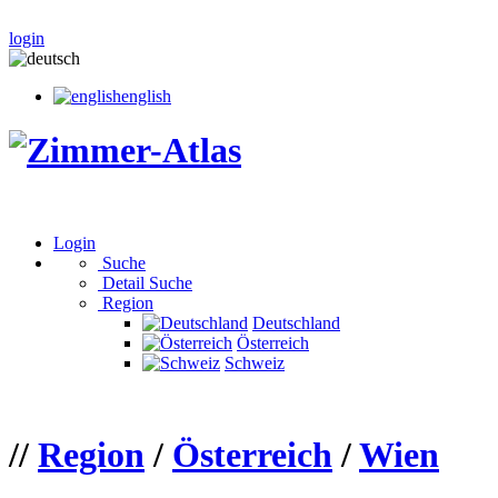
login
english
Login
Suche
Detail Suche
Region
Deutschland
Österreich
Schweiz
//
Region
/
Österreich
/
Wien