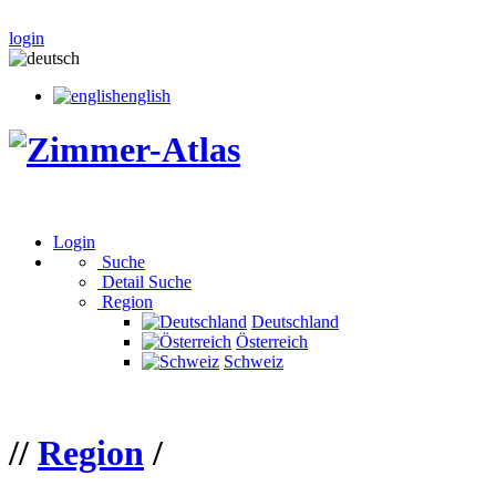
login
english
Login
Suche
Detail Suche
Region
Deutschland
Österreich
Schweiz
//
Region
/