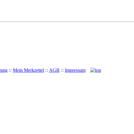
rung
::
Mein Merkzettel
::
AGB
::
Impressum