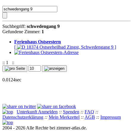
Suchbegriff:
schwedengang 9
Gefundene Zimmer:
1
Ferienhaus Ostseestern
[
18374 Ostseeheilbad Zingst, Schwedengang 9 ]
::
1
::
0.0124sec
Unterkunft Anmelden
::
Spenden
::
FAQ
::
Datenschutzerklärung
::
Mein Merkzettel
::
AGB
::
Impressum
2004 - 2026 Alle Rechte bei zimmer-atlas.de.