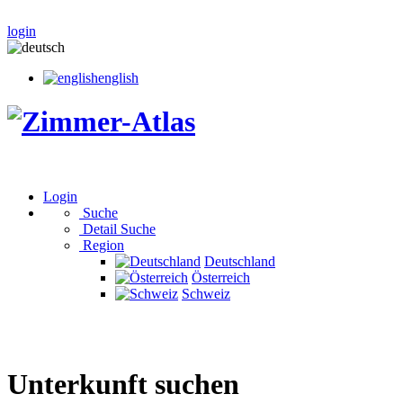
login
english
Login
Suche
Detail Suche
Region
Deutschland
Österreich
Schweiz
Unterkunft suchen