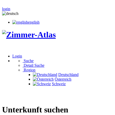
login
english
Login
Suche
Detail Suche
Region
Deutschland
Österreich
Schweiz
Unterkunft suchen