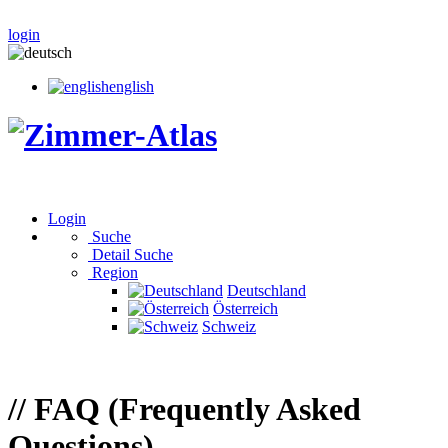
login
english
Login
Suche
Detail Suche
Region
Deutschland
Österreich
Schweiz
// FAQ (Frequently Asked
Questions)