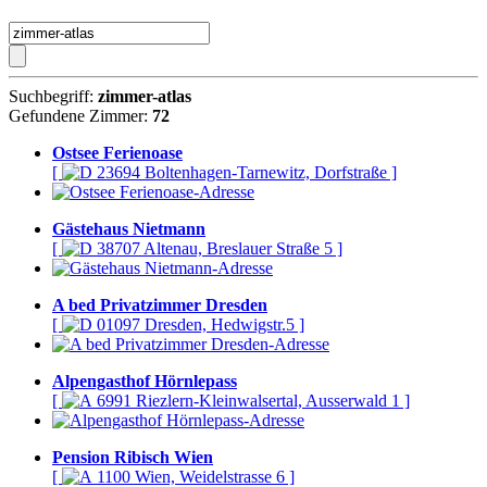
Suchbegriff:
zimmer-atlas
Gefundene Zimmer:
72
Ostsee Ferienoase
[
23694 Boltenhagen-Tarnewitz, Dorfstraße ]
Gästehaus Nietmann
[
38707 Altenau, Breslauer Straße 5 ]
A bed Privatzimmer Dresden
[
01097 Dresden, Hedwigstr.5 ]
Alpengasthof Hörnlepass
[
6991 Riezlern-Kleinwalsertal, Ausserwald 1 ]
Pension Ribisch Wien
[
1100 Wien, Weidelstrasse 6 ]