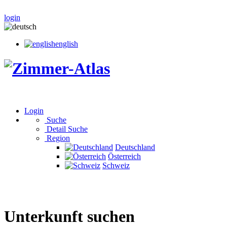
login
english
Login
Suche
Detail Suche
Region
Deutschland
Österreich
Schweiz
Unterkunft suchen