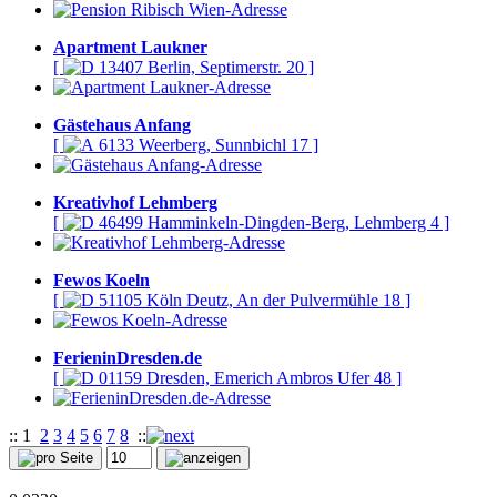
Apartment Laukner
[
13407 Berlin, Septimerstr. 20 ]
Gästehaus Anfang
[
6133 Weerberg, Sunnbichl 17 ]
Kreativhof Lehmberg
[
46499 Hamminkeln-Dingden-Berg, Lehmberg 4 ]
Fewos Koeln
[
51105 Köln Deutz, An der Pulvermühle 18 ]
FerieninDresden.de
[
01159 Dresden, Emerich Ambros Ufer 48 ]
::
1
2
3
4
5
6
7
8
::