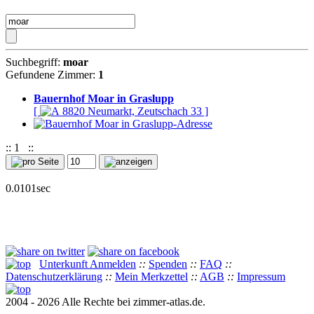
Suchbegriff:
moar
Gefundene Zimmer:
1
Bauernhof Moar in Graslupp
[
8820 Neumarkt, Zeutschach 33 ]
::
1
::
0.0101sec
Unterkunft Anmelden
::
Spenden
::
FAQ
::
Datenschutzerklärung
::
Mein Merkzettel
::
AGB
::
Impressum
2004 - 2026 Alle Rechte bei zimmer-atlas.de.