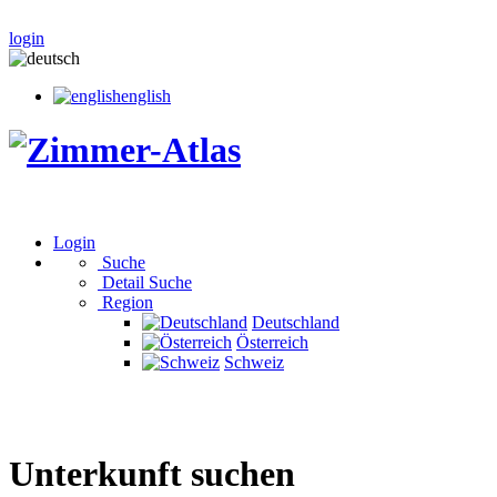
login
english
Login
Suche
Detail Suche
Region
Deutschland
Österreich
Schweiz
Unterkunft suchen