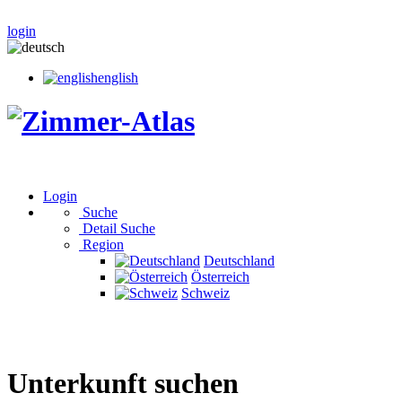
login
english
Login
Suche
Detail Suche
Region
Deutschland
Österreich
Schweiz
Unterkunft suchen