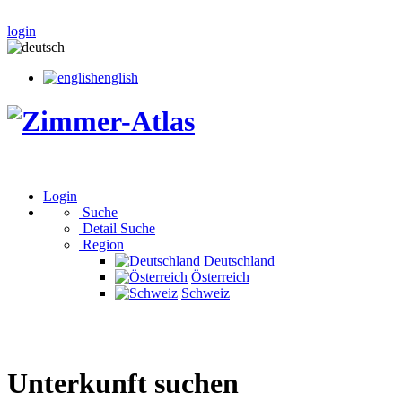
login
english
Login
Suche
Detail Suche
Region
Deutschland
Österreich
Schweiz
Unterkunft suchen