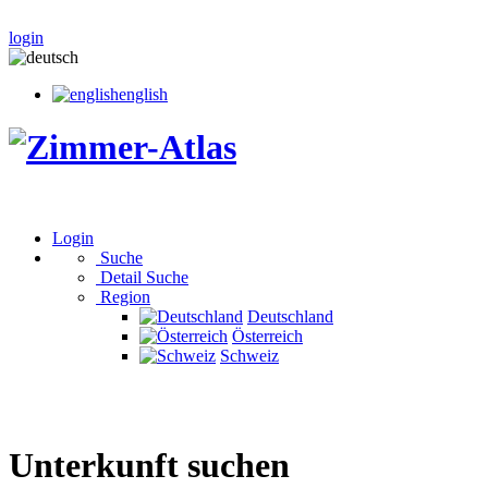
login
english
Login
Suche
Detail Suche
Region
Deutschland
Österreich
Schweiz
Unterkunft suchen