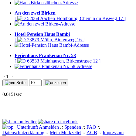
An den zwei Birken
[
52064 Aachen-Hombourg, Chemin du Bisweg 17 ]
Hotel-Pension Haus Bambi
[
23879 Mölln, Birkenweg 16 ]
Ferienhaus Frankenau Nr. 58
[
63533 Mainhausen, Birkenstrasse 12 ]
::
1
::
0.0151sec
Unterkunft Anmelden
::
Spenden
::
FAQ
::
Datenschutzerklärung
::
Mein Merkzettel
::
AGB
::
Impressum