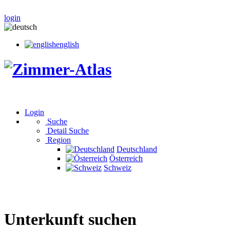
login
english
Login
Suche
Detail Suche
Region
Deutschland
Österreich
Schweiz
Unterkunft suchen