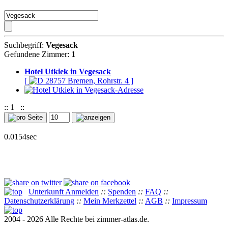
Suchbegriff:
Vegesack
Gefundene Zimmer:
1
Hotel Utkiek in Vegesack
[
28757 Bremen, Rohrstr. 4 ]
::
1
::
0.0154sec
Unterkunft Anmelden
::
Spenden
::
FAQ
::
Datenschutzerklärung
::
Mein Merkzettel
::
AGB
::
Impressum
2004 - 2026 Alle Rechte bei zimmer-atlas.de.