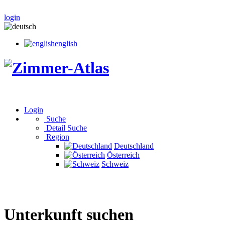
login
english
Login
Suche
Detail Suche
Region
Deutschland
Österreich
Schweiz
Unterkunft suchen