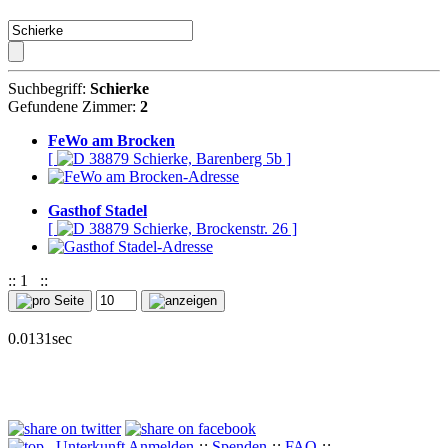
Suchbegriff:
Schierke
Gefundene Zimmer:
2
FeWo am Brocken
[
38879 Schierke, Barenberg 5b ]
Gasthof Stadel
[
38879 Schierke, Brockenstr. 26 ]
::
1
::
0.0131sec
Unterkunft Anmelden
::
Spenden
::
FAQ
::