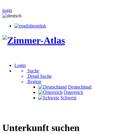
login
english
Login
Suche
Detail Suche
Region
Deutschland
Österreich
Schweiz
Unterkunft suchen