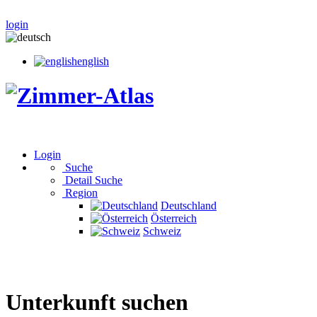
login
english
Login
Suche
Detail Suche
Region
Deutschland
Österreich
Schweiz
Unterkunft suchen