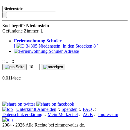
Suchbegriff:
Niedenstein
Gefundene Zimmer:
1
Ferienwohnung Schuler
[
34305 Niedenstein, In den Stoecken 8 ]
::
1
::
0.0114sec
Unterkunft Anmelden
::
Spenden
::
FAQ
::
Datenschutzerklärung
::
Mein Merkzettel
::
AGB
::
Impressum
2004 - 2026 Alle Rechte bei zimmer-atlas.de.