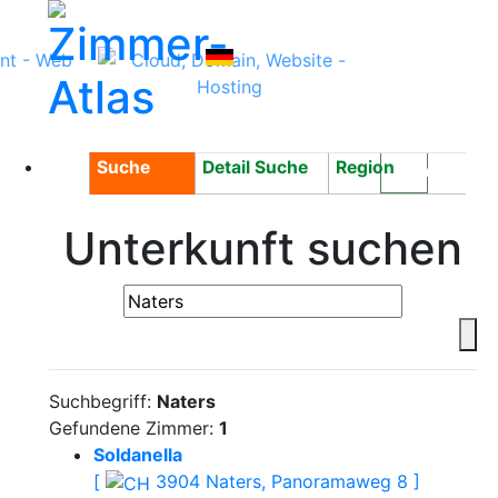
Suche
Detail Suche
Region
Login
Unterkunft suchen
Suchbegriff:
Naters
Gefundene Zimmer:
1
Soldanella
[
3904 Naters, Panoramaweg 8 ]