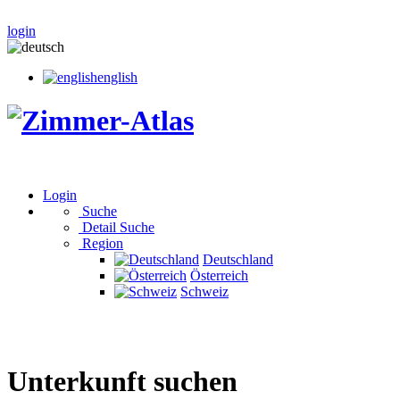
login
english
Login
Suche
Detail Suche
Region
Deutschland
Österreich
Schweiz
Unterkunft suchen