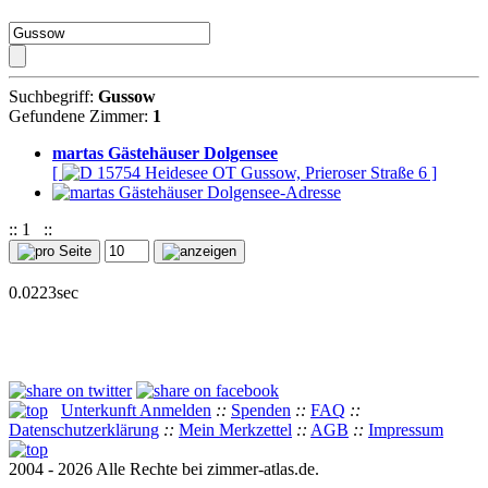
Suchbegriff:
Gussow
Gefundene Zimmer:
1
martas Gästehäuser Dolgensee
[
15754 Heidesee OT Gussow, Prieroser Straße 6 ]
::
1
::
0.0223sec
Unterkunft Anmelden
::
Spenden
::
FAQ
::
Datenschutzerklärung
::
Mein Merkzettel
::
AGB
::
Impressum
2004 - 2026 Alle Rechte bei zimmer-atlas.de.