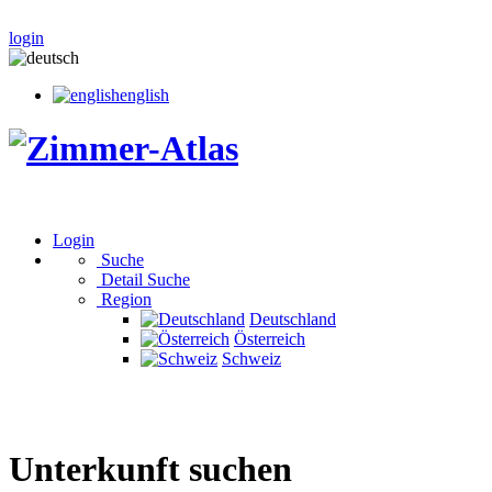
login
english
Login
Suche
Detail Suche
Region
Deutschland
Österreich
Schweiz
Unterkunft suchen