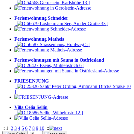
[
54568 Gerolstein, Karlshöhe 13 ]
Ferienwohnung Schneider
[
66679 Losheim am See, An der Grotte 33 ]
Ferienwohnung Matheis
[
56587 Strassenhaus, Hohlweg 5 ]
Ferienwohnungen mit Sauna in Ostfriesland
[
26427 Esens, Mühlenstrich 6 ]
FRIESENJUNG
[
25826 Sankt Peter-Ording, Amtmann-Dircks-Straße 10
]
Villa Celia Sellin
[
18586 Sellin, Wilhelmstr. 12 ]
::
1
2
3
4
5
6
7
8
9
10
::