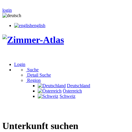
login
english
Login
Suche
Detail Suche
Region
Deutschland
Österreich
Schweiz
Unterkunft suchen