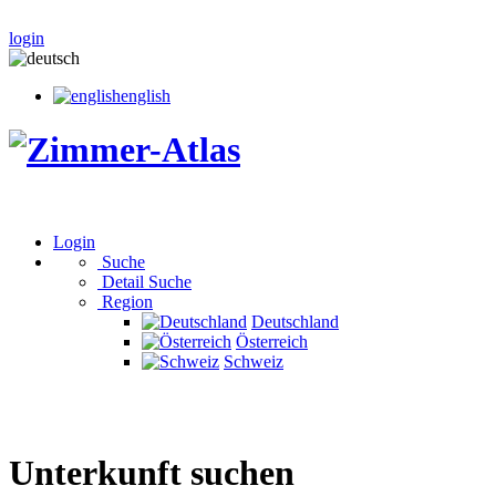
login
english
Login
Suche
Detail Suche
Region
Deutschland
Österreich
Schweiz
Unterkunft suchen