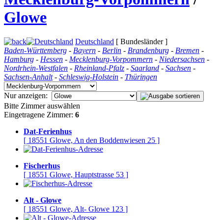
Glowe
Deutschland
[ Bundesländer ]
Baden-Württemberg
-
Bayern
-
Berlin
-
Brandenburg
-
Bremen
-
Hamburg
-
Hessen
-
Mecklenburg-Vorpommern
-
Niedersachsen
-
Nordrhein-Westfalen
-
Rheinland-Pfalz
-
Saarland
-
Sachsen
-
Sachsen-Anhalt
-
Schleswig-Holstein
-
Thüringen
Nur anzeigen:
Bitte Zimmer auswählen
Eingetragene Zimmer:
6
Dat-Ferienhus
[ 18551 Glowe, An den Boddenwiesen 25 ]
Fischerhus
[ 18551 Glowe, Hauptstrasse 53 ]
Alt - Glowe
[ 18551 Glowe, Alt- Glowe 123 ]