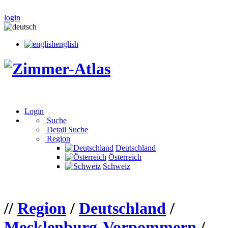
login
english
Login
Suche
Detail Suche
Region
Deutschland
Österreich
Schweiz
//
Region
/
Deutschland
/
Mecklenburg-Vorpommern
/