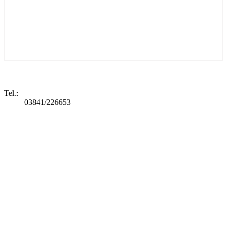
Tel.:
03841/226653
36.453 Aufrufe
Eintrag wurde aktualisiert am
11.01.2026
Um einen Kommentar zuschreiben, müssen Sie eingeloggt sein.
»
Zum Login
Kommentar abgeben
×
{MODALTITLE}