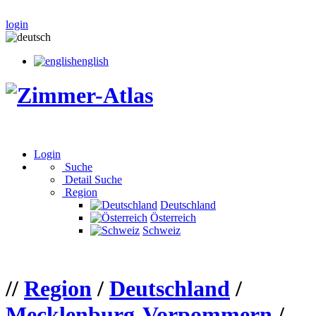
login
english
Login
Suche
Detail Suche
Region
Deutschland
Österreich
Schweiz
//
Region
/
Deutschland
/
Mecklenburg-Vorpommern
/