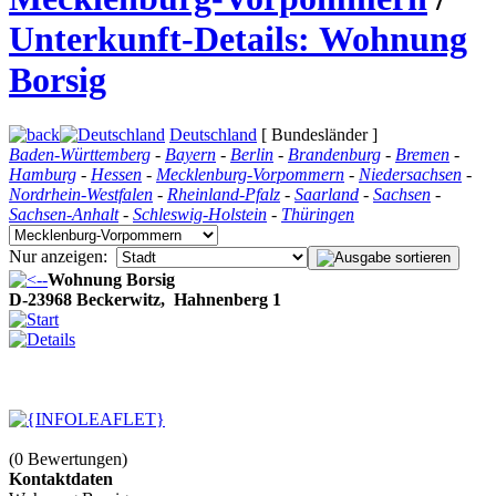
Unterkunft-Details: Wohnung
Borsig
Deutschland
[ Bundesländer ]
Baden-Württemberg
-
Bayern
-
Berlin
-
Brandenburg
-
Bremen
-
Hamburg
-
Hessen
-
Mecklenburg-Vorpommern
-
Niedersachsen
-
Nordrhein-Westfalen
-
Rheinland-Pfalz
-
Saarland
-
Sachsen
-
Sachsen-Anhalt
-
Schleswig-Holstein
-
Thüringen
Nur anzeigen:
Wohnung Borsig
D-23968 Beckerwitz,
Hahnenberg 1
(0 Bewertungen)
Kontaktdaten