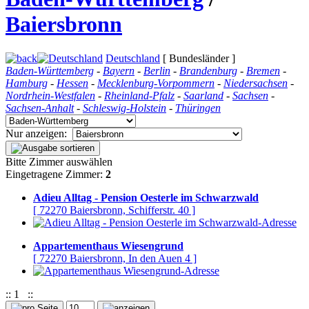
Baiersbronn
Deutschland
[ Bundesländer ]
Baden-Württemberg
-
Bayern
-
Berlin
-
Brandenburg
-
Bremen
-
Hamburg
-
Hessen
-
Mecklenburg-Vorpommern
-
Niedersachsen
-
Nordrhein-Westfalen
-
Rheinland-Pfalz
-
Saarland
-
Sachsen
-
Sachsen-Anhalt
-
Schleswig-Holstein
-
Thüringen
Nur anzeigen:
Bitte Zimmer auswählen
Eingetragene Zimmer:
2
Adieu Alltag - Pension Oesterle im Schwarzwald
[ 72270 Baiersbronn, Schifferstr. 40 ]
Appartementhaus Wiesengrund
[ 72270 Baiersbronn, In den Auen 4 ]
::
1
::