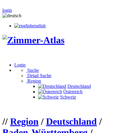
login
english
Login
Suche
Detail Suche
Region
Deutschland
Österreich
Schweiz
//
Region
/
Deutschland
/
Baden-Württemberg
/