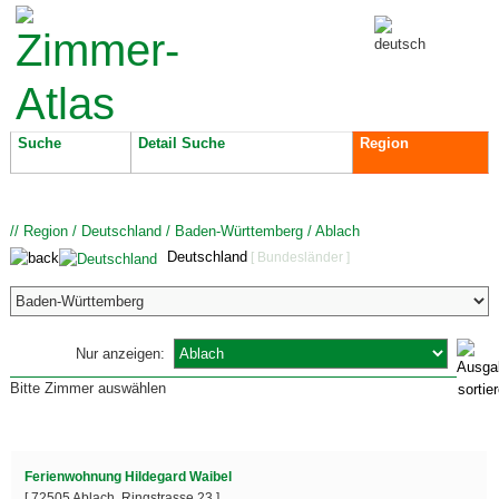
Suche
Detail Suche
Region
//
Region
/
Deutschland
/
Baden-Württemberg
/
Ablach
Deutschland
[ Bundesländer ]
Nur anzeigen:
Bitte Zimmer auswählen
Ferienwohnung Hildegard Waibel
[ 72505 Ablach, Ringstrasse 23 ]