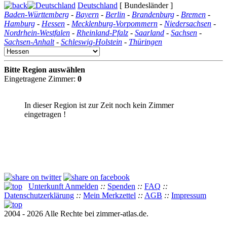
Deutschland
[ Bundesländer ]
Baden-Württemberg
-
Bayern
-
Berlin
-
Brandenburg
-
Bremen
-
Hamburg
-
Hessen
-
Mecklenburg-Vorpommern
-
Niedersachsen
-
Nordrhein-Westfalen
-
Rheinland-Pfalz
-
Saarland
-
Sachsen
-
Sachsen-Anhalt
-
Schleswig-Holstein
-
Thüringen
Bitte Region auswählen
Eingetragene Zimmer:
0
In dieser Region ist zur Zeit noch kein Zimmer
eingetragen !
Unterkunft Anmelden
::
Spenden
::
FAQ
::
Datenschutzerklärung
::
Mein Merkzettel
::
AGB
::
Impressum
2004 - 2026 Alle Rechte bei zimmer-atlas.de.