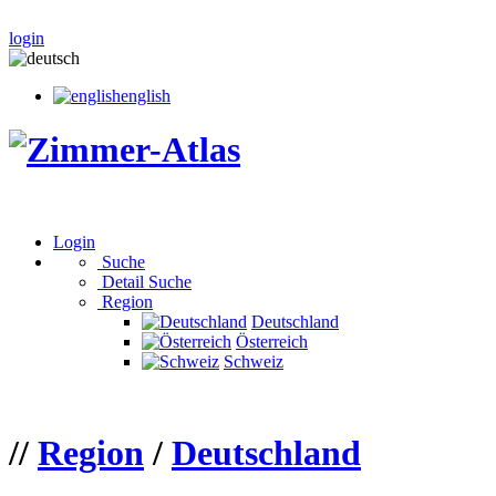
login
english
Login
Suche
Detail Suche
Region
Deutschland
Österreich
Schweiz
//
Region
/
Deutschland